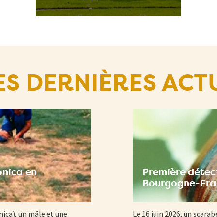
ES DERNIÈRES ACT
onica en
Première détect
Bourgogne-Fr
nica), un mâle et une
Le 16 juin 2026, un scarab