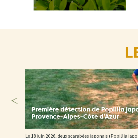
L
Première détection de Popillia jap
Provence-Alpes-Côte d'Azur
Le 18 juin 2026, deux scarabées japonais (Popillia japo