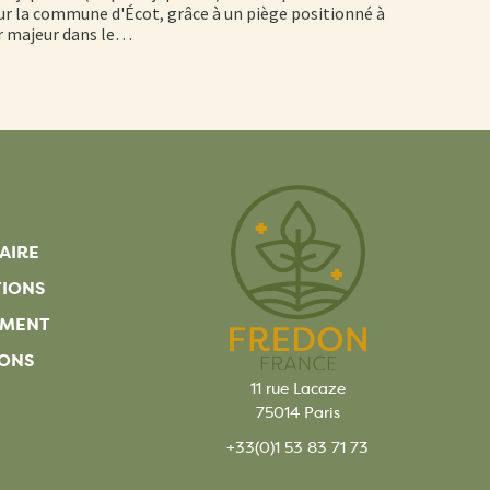
r la commune d'Écot, grâce à un piège positionné à
er majeur dans le…
AIRE
TIONS
EMENT
ONS
11 rue Lacaze
75014 Paris
+33(0)1 53 83 71 73