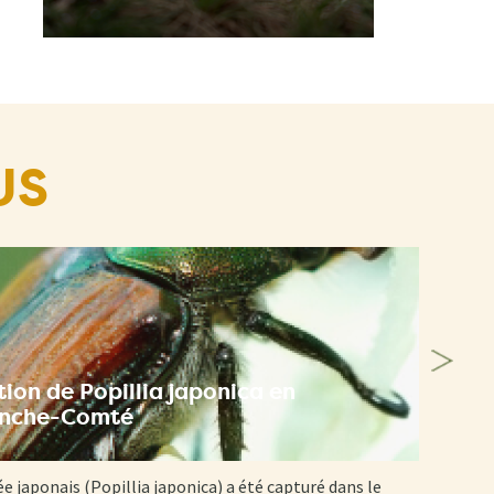
US
ion de Popillia japonica en
anche-Comté
ée japonais (Popillia japonica) a été capturé dans le