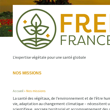
Aller
au
contenu
principal
L’expertise végétale pour une santé globale
NOS MISSIONS
Qui sommes nous ?
Nos missions
Publications
Navigation
Accueil
Nos missions
principale
La santé des végétaux, de l’environnement et de l’être hum
Fil
vie, adaptation au changement climatique – nécessitent u
scientifique, ancrage territorial et accompagnement des ac