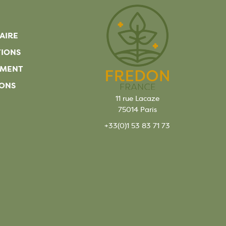
AIRE
TIONS
EMENT
ONS
11 rue Lacaze
75014 Paris
+33(0)1 53 83 71 73