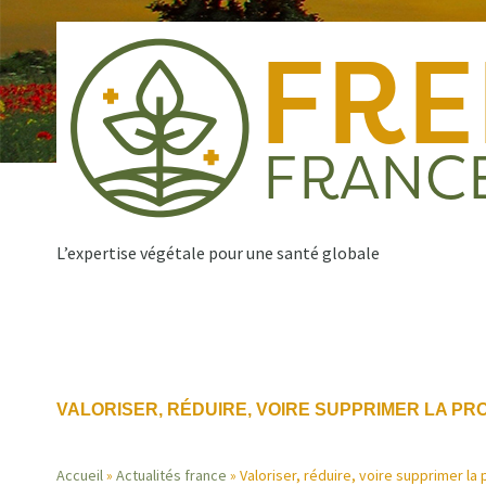
Aller
au
contenu
principal
L’expertise végétale pour une santé globale
Qui sommes nous ?
Nos missions
Publications
Navigation
VALORISER, RÉDUIRE, VOIRE SUPPRIMER LA PR
principale
Accueil
Actualités france
Valoriser, réduire, voire supprimer la