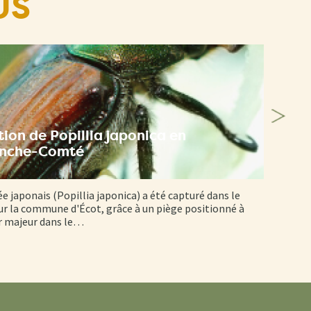
US
ion de Popillia japonica en
anche-Comté
ée japonais (Popillia japonica) a été capturé dans le
r la commune d'Écot, grâce à un piège positionné à
er majeur dans le…