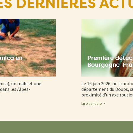
ES DERNIÈRES ACT
onica en
Première détect
Bourgogne-Fr
nica), un mâle et une
Le 16 juin 2026, un scarab
dans les Alpes-
département du Doubs, su
d…
proximité d'un axe routi
Lire l'article >