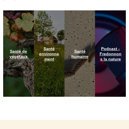
Santé
Podcast -
Santé de
Santé
environne
Fredonnon
végétaux
humaine
ment
s la nature