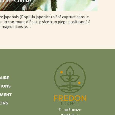
anche-Comté
ée japonais (Popillia japonica) a été capturé dans le
r la commune d'Écot, grâce à un piège positionné à
er majeur dans le…
AIRE
TIONS
EMENT
ONS
11 rue Lacaze