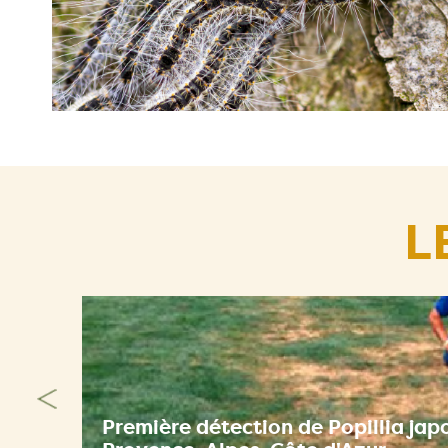
L
Première détection de Popillia jap