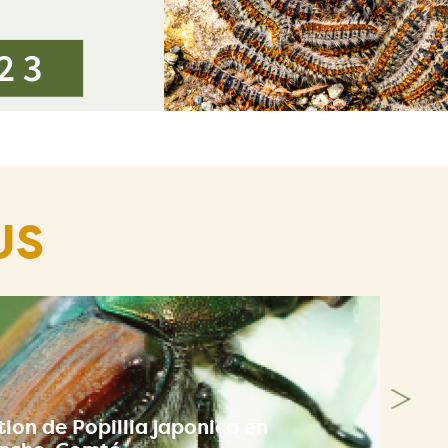
US
ion de Popillia japonica en