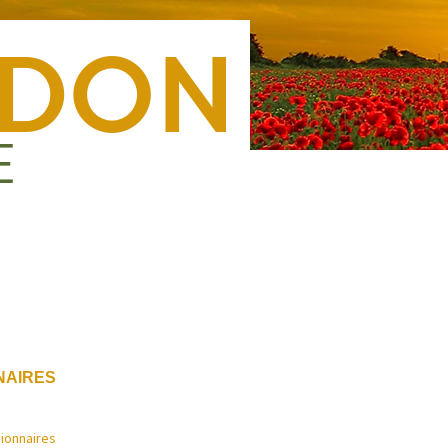
Nous rejoindre
Presse
Nous contacter
Forma
NAIRES
sionnaires