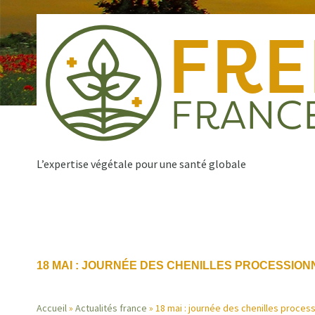
Aller
au
contenu
principal
L’expertise végétale pour une santé globale
Qui sommes nous ?
Nos missions
Publications
Navigation
18 MAI : JOURNÉE DES CHENILLES PROCESSION
principale
Accueil
Actualités france
18 mai : journée des chenilles proces