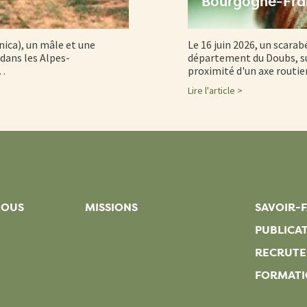
Bourgogne-Fr
nica), un mâle et une
Le 16 juin 2026, un scarab
dans les Alpes-
département du Doubs, su
d…
proximité d'un axe routi
Lire l'article >
NOUS
MISSIONS
SAVOIR-F
PUBLICA
RECRUT
FORMATI