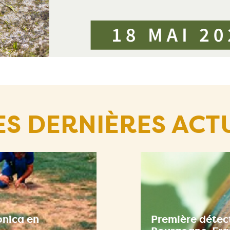
ES DERNIÈRES ACT
onica en
Première détect