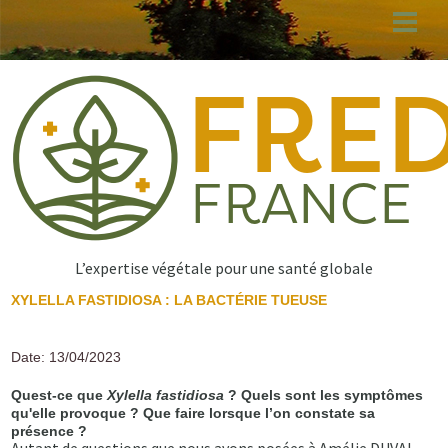
Aller
au
contenu
principal
L’expertise végétale pour une santé globale
XYLELLA FASTIDIOSA : LA BACTÉRIE TUEUSE
Date: 13/04/2023
Quest-ce que
Xylella fastidiosa
? Quels sont les symptômes
qu'elle provoque ? Que faire lorsque l’on constate sa
présence ?