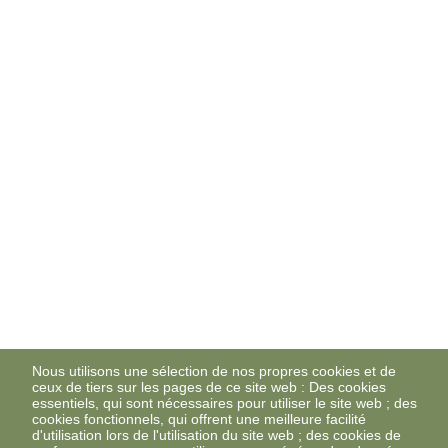
Nous utilisons une sélection de nos propres cookies et de
ceux de tiers sur les pages de ce site web : Des cookies
essentiels, qui sont nécessaires pour utiliser le site web ; des
cookies fonctionnels, qui offrent une meilleure facilité
d'utilisation lors de l'utilisation du site web ; des cookies de