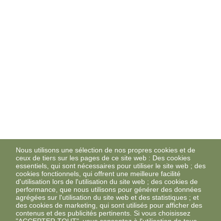
Nous utilisons une sélection de nos propres cookies et de
ceux de tiers sur les pages de ce site web : Des cookies
essentiels, qui sont nécessaires pour utiliser le site web ; des
cookies fonctionnels, qui offrent une meilleure facilité
d'utilisation lors de l'utilisation du site web ; des cookies de
performance, que nous utilisons pour générer des données
agrégées sur l'utilisation du site web et des statistiques ; et
des cookies de marketing, qui sont utilisés pour afficher des
contenus et des publicités pertinents. Si vous choisissez
"ACCEPTER TOUT", vous consentez à l'utilisation de tous