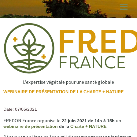
Aller
au
contenu
principal
L’expertise végétale pour une santé globale
WEBINAIRE DE PRÉSENTATION DE LA CHARTE + NATURE
Date: 07/05/2021
FREDON France organise le
un
22 juin 2021 de 14h à 15h
webinaire de présentation
de la
Charte + NATURE
.