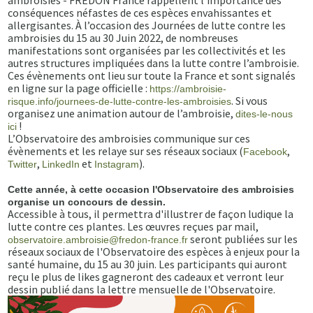
ambroisies - FREDON France rappellent l’importance des
conséquences néfastes de ces espèces envahissantes et
allergisantes. À l’occasion des Journées de lutte contre les
ambroisies du 15 au 30 Juin 2022, de nombreuses
manifestations sont organisées par les collectivités et les
autres structures impliquées dans la lutte contre l’ambroisie.
Ces évènements ont lieu sur toute la France et sont signalés
en ligne sur la page officielle :
https://ambroisie-
. Si vous
risque.info/journees-de-lutte-contre-les-ambroisies
organisez une animation autour de l’ambroisie,
dites-le-nous
!
ici
L’Observatoire des ambroisies communique sur ces
évènements et les relaye sur ses réseaux sociaux (
,
Facebook
,
et
).
Twitter
LinkedIn
Instagram
Cette année, à cette occasion l'Observatoire des ambroisies
organise un concours de dessin.
Accessible à tous, il permettra d'illustrer de façon ludique la
lutte contre ces plantes. Les œuvres reçues par mail,
seront publiées sur les
observatoire.ambroisie@fredon-france.fr
réseaux sociaux de l'Observatoire des espèces à enjeux pour la
santé humaine, du 15 au 30 juin. Les participants qui auront
reçu le plus de likes gagneront des cadeaux et verront leur
dessin publié dans la lettre mensuelle de l'Observatoire.