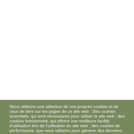
Nous utilisons une sélection de nos propres cookies et de
ceux de tiers sur les pages de ce site web : Des cookies
essentiels, qui sont nécessaires pour utiliser le site web ; des
cookies fonctionnels, qui offrent une meilleure facilité
d'utilisation lors de l'utilisation du site web ; des cookies de
performance, que nous utilisons pour générer des données