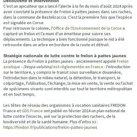
Découverte et intervention
C’est un apiculteur qui a lancé l’alerte à la fin du mois d’août 2024 après
avoir constaté la présence de Frelon à pattes jaunes dans ses ruches,
dans la commune de Bastelicaccia. C’est la première fois que l’espèce
est signalée en Corse.
Pour retrouver la colonie,
l'Office de l'Environnement de la Corse
a
capturé un frelon et l’a muni d’un émetteur pour suivre ses
déplacements. La technique a bien fonctionné puisque le nid a été
retrouvée dans un arbre en bordure de la route et détruit.
Stratégie nationale de lutte contre le frelon à pattes jaunes
La présence du Frelon à pattes jaunes - anciennement appelé
Frelon
asiatique
-
(Vespa velutina)
est réglementée en France
: l'introduction
sur le territoire, y compris le transit sous surveillance douanière,
l'introduction dans le milieu naturel, la détention, le transport, le
colportage, l'utilisation, l'échange, la mise en vente, la vente ou l'achat
de spécimens vivants sont interdits sur tout le territoire métropolitain
et en tout temps.
Les têtes de réseau des organismes à vocation sanitaires FREDON
France et
GDS France
ont publié en février 2024 un plan national de
lutte contre l'insecte, axé sur la protection des ruchers, de la
biodiversité et de la santé humaine. Plus d’infos ici :
https://fredon.fr/publications/frelon-pattes-jaunes