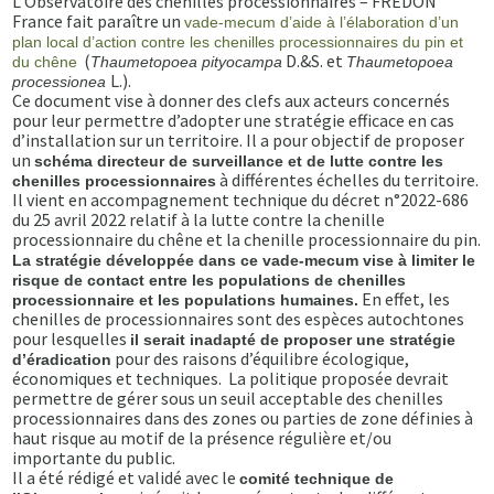
L’Observatoire des chenilles processionnaires – FREDON
France fait paraître un
vade-mecum d’aide à l’élaboration d’un
plan local d’action contre les chenilles processionnaires du pin et
(
D.&S. et
du chêne
Thaumetopoea pityocampa
Thaumetopoea
L.).
processionea
Ce document vise à donner des clefs aux acteurs concernés
pour leur permettre d’adopter une stratégie efficace en cas
d’installation sur un territoire. Il a pour objectif de proposer
un
schéma directeur de surveillance et de lutte contre les
à différentes échelles du territoire.
chenilles processionnaires
Il vient en accompagnement technique du décret n°2022-686
du 25 avril 2022 relatif à la lutte contre la chenille
processionnaire du chêne et la chenille processionnaire du pin.
La stratégie développée dans ce vade-mecum vise à limiter le
risque de contact entre les populations de chenilles
En effet, les
processionnaire et les populations humaines.
chenilles de processionnaires sont des espèces autochtones
pour lesquelles
il serait inadapté de proposer une stratégie
pour des raisons d’équilibre écologique,
d’éradication
économiques et techniques. La politique proposée devrait
permettre de gérer sous un seuil acceptable des chenilles
processionnaires dans des zones ou parties de zone définies à
haut risque au motif de la présence régulière et/ou
importante du public.
Il a été rédigé et validé avec le
comité technique de