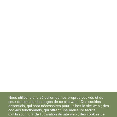
Nous utilisons une sélection de nos propres cookies et de
ceux de tiers sur les pages de ce site web : Des cookies
essentiels, qui sont nécessaires pour utiliser le site web ; des
cookies fonctionnels, qui offrent une meilleure facilité
d'utilisation lors de l'utilisation du site web ; des cookies de