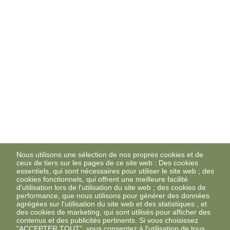
Nous utilisons une sélection de nos propres cookies et de
ceux de tiers sur les pages de ce site web : Des cookies
essentiels, qui sont nécessaires pour utiliser le site web ; des
cookies fonctionnels, qui offrent une meilleure facilité
d'utilisation lors de l'utilisation du site web ; des cookies de
performance, que nous utilisons pour générer des données
agrégées sur l'utilisation du site web et des statistiques ; et
des cookies de marketing, qui sont utilisés pour afficher des
contenus et des publicités pertinents. Si vous choisissez
"ACCEPTER TOUT", vous consentez à l'utilisation de tous