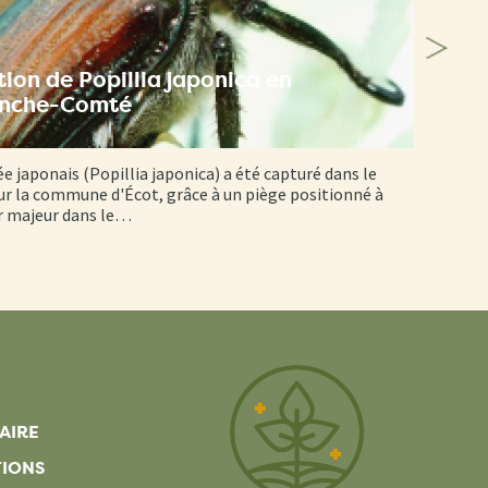
ion de Popillia japonica en
anche-Comté
ée japonais (Popillia japonica) a été capturé dans le
r la commune d'Écot, grâce à un piège positionné à
er majeur dans le…
AIRE
TIONS