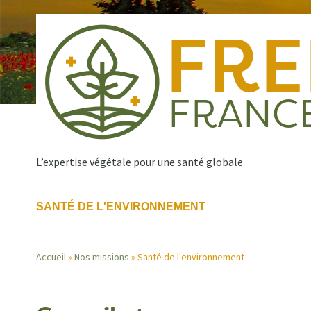
Aller
au
contenu
principal
L’expertise végétale pour une santé globale
SANTÉ DE L'ENVIRONNEMENT
Qui sommes nous ?
Nos missions
Publications
Navigation
Accueil
Nos missions
Santé de l'environnement
principale
Fil