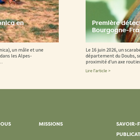
onica en
Première détect
Bourgogne-Fr
nica), un mâle et une
Le 16 juin 2026, un scarab
dans les Alpes-
département du Doubs, su
d…
proximité d'un axe routi
Lire l'article >
NOUS
MISSIONS
SAVOIR-F
PUBLICA