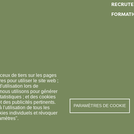
RECRUT
FORMATI
ceux de tiers sur les pages
s pour utiliser le site web ;
'utilisation lors de
 nous utilisons pour générer
tatistiques ; et des cookies
t des publicités pertinents.
© FREDON 2019 -
Mention
PARAMÈTRES DE COOKIE
utilisation de tous les
kies individuels et révoquer
amètres".