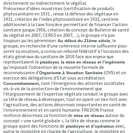
directement ou indirectement le végétal.
Précurseur d’idées novatrices (certification de produits
phytosanitaire en 1931 , revue la défense des végétaux en
1931, création de l’index phytosanitaire en 1932, centime
additionnel à la taxe foncière permettant de financer l’action
sanitaire jusque 1956, création du concept du Bulletin de santé
du végétal en 2007, CERES en 2007, ...), le groupe n’a pas
toujours pu les pérenniser.
, le
Au début du 21ème siècle
groupe, en recherche d’une cohérence interne suffisante pour
servir sa vocation, a connu un rebond fédératif à l’occasion des
états généraux du sanitaire de 2010 face aux enjeux que
représentaient le
plaidoyer, la mise en réseau et l’ingénierie
qu’imposait l’obtention de la nouvelle formule de
reconnaissance d’
(OVS) et un
Organisme à Vocation Sanitaire
exercice des délégations d’Etat sous accréditation.
, tant l’émergence des attentes sociétales
Concomitamment
vis-à-vis de la protection de l’environnement que
l’élargissement de l’expertise végétale conduit le groupe avec
sa tête de réseau à développer, tout en ayant un lien fort avec
l’agriculture, des actions désormais importantes en santé de
l’environnement et en santé humaine. FREDON France
renforce désormais sa fonction de
autour du
mise en réseau
concept « une santé globale », la tête de réseau comme le
groupe ayant des fonctions de
avec,
plaidoyer et d’opérateur
outre le ministère en charge de l’agriculture, le ministère en