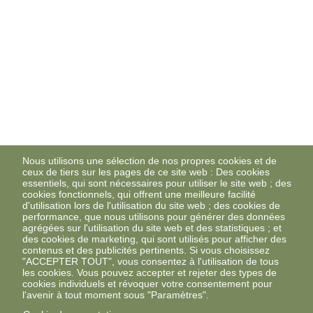
Nous utilisons une sélection de nos propres cookies et de
ceux de tiers sur les pages de ce site web : Des cookies
essentiels, qui sont nécessaires pour utiliser le site web ; des
cookies fonctionnels, qui offrent une meilleure facilité
d'utilisation lors de l'utilisation du site web ; des cookies de
performance, que nous utilisons pour générer des données
agrégées sur l'utilisation du site web et des statistiques ; et
des cookies de marketing, qui sont utilisés pour afficher des
contenus et des publicités pertinents. Si vous choisissez
"ACCEPTER TOUT", vous consentez à l'utilisation de tous
les cookies. Vous pouvez accepter et rejeter des types de
cookies individuels et révoquer votre consentement pour
l'avenir à tout moment sous "Paramètres".