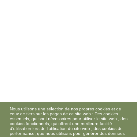
Nous utilisons une sélection de nos propres cookies et de
ceux de tiers sur les pages de ce site web : Des cookies
essentiels, qui sont nécessaires pour utiliser le site web ; des
cookies fonctionnels, qui offrent une meilleure facilité
d'utilisation lors de l'utilisation du site web ; des cookies de
performance, que nous utilisons pour générer des données