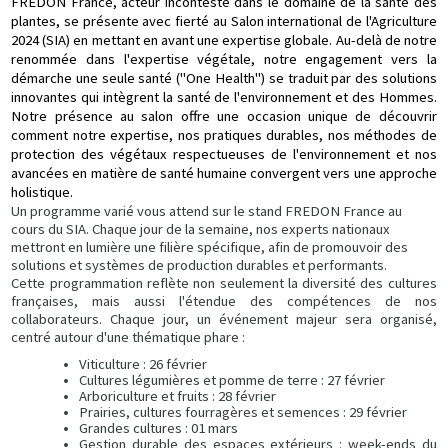
FREDON France, acteur incontesté dans le domaine de la santé des
plantes, se présente avec fierté au Salon international de l'Agriculture
2024 (SIA) en mettant en avant une expertise globale. Au-delà de notre
renommée dans l'expertise végétale, notre engagement vers la
démarche une seule santé ("One Health") se traduit par des solutions
innovantes qui intègrent la santé de l'environnement et des Hommes.
Notre présence au salon offre une occasion unique de découvrir
comment notre expertise, nos pratiques durables, nos méthodes de
protection des végétaux respectueuses de l'environnement et nos
avancées en matière de santé humaine convergent vers une approche
holistique.
Un programme varié vous attend sur le stand FREDON France au
cours du SIA. Chaque jour de la semaine, nos experts nationaux
mettront en lumière une filière spécifique, afin de promouvoir des
solutions et systèmes de production durables et performants.
Cette programmation reflète non seulement la diversité des cultures
françaises, mais aussi l'étendue des compétences de nos
collaborateurs. Chaque jour, un événement majeur sera organisé,
centré autour d'une thématique phare :
Viticulture : 26 février
Cultures légumières et pomme de terre : 27 février
Arboriculture et fruits : 28 février
Prairies, cultures fourragères et semences : 29 février
Grandes cultures : 01 mars
Gestion durable des espaces extérieurs : week-ends du