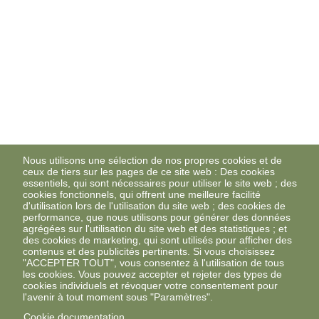
Nous utilisons une sélection de nos propres cookies et de
ceux de tiers sur les pages de ce site web : Des cookies
essentiels, qui sont nécessaires pour utiliser le site web ; des
cookies fonctionnels, qui offrent une meilleure facilité
d'utilisation lors de l'utilisation du site web ; des cookies de
performance, que nous utilisons pour générer des données
agrégées sur l'utilisation du site web et des statistiques ; et
des cookies de marketing, qui sont utilisés pour afficher des
contenus et des publicités pertinents. Si vous choisissez
"ACCEPTER TOUT", vous consentez à l'utilisation de tous
les cookies. Vous pouvez accepter et rejeter des types de
cookies individuels et révoquer votre consentement pour
l'avenir à tout moment sous "Paramètres".
Cookie documentation