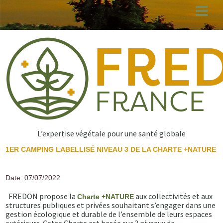
Aller
au
contenu
principal
L’expertise végétale pour une santé globale
1ER CAMPING LABELLISÉ NIVEAU 3 DE LA CHARTE +NATURE
Date: 07/07/2022
FREDON propose la
aux collectivités et aux
Charte +NATURE
structures publiques et privées souhaitant s’engager dans une
gestion écologique et durable de l’ensemble de leurs espaces