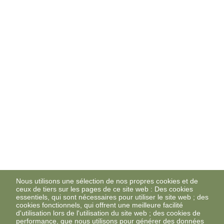
Nous utilisons une sélection de nos propres cookies et de
ceux de tiers sur les pages de ce site web : Des cookies
essentiels, qui sont nécessaires pour utiliser le site web ; des
cookies fonctionnels, qui offrent une meilleure facilité
d'utilisation lors de l'utilisation du site web ; des cookies de
performance, que nous utilisons pour générer des données