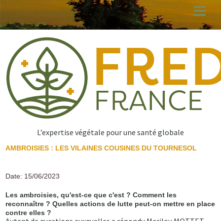
Aller
au
contenu
principal
L’expertise végétale pour une santé globale
AMBROISIES : LES VILAINES COUSINES DU TOURNESOL
Date: 15/06/2023
Les ambroisies, qu'est-ce que c'est ? Comment les
reconnaître ? Quelles actions de lutte peut-on mettre en place
contre elles ?