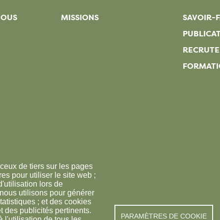
NOUS
MISSIONS
SAVOIR-F
PUBLICA
RECRUT
FORMATI
ceux de tiers sur les pages
s pour utiliser le site web ;
'utilisation lors de
 nous utilisons pour générer
tatistiques ; et des cookies
t des publicités pertinents.
PARAMÈTRES DE COOKIE
© FREDON 2019 -
Mention
utilisation de tous les