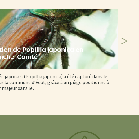
ion de Popillia japonica en
anche-Comté
ée japonais (Popillia japonica) a été capturé dans le
r la commune d'Écot, grâce à un piège positionné à
er majeur dans le…