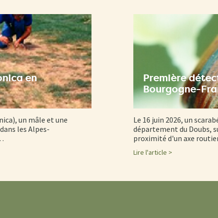
onica en
Première détect
Bourgogne-Fr
nica), un mâle et une
Le 16 juin 2026, un scarab
dans les Alpes-
département du Doubs, su
d…
proximité d'un axe routi
Lire l'article >