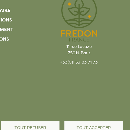
AIRE
TIONS
EMENT
ONS
11 rue Lacaze
75014 Paris
+33(0)1 53 83 71 73
TOUT REFUSER
TOUT ACCEPTER
s légales