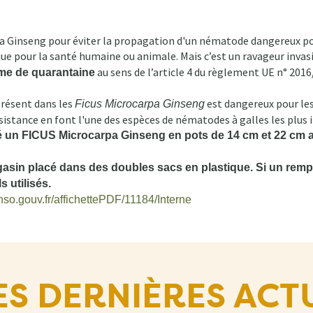
a Ginseng pour éviter la propagation d'un nématode dangereux po
que pour la santé humaine ou animale. Mais c’est un ravageur invas
au sens de l’article 4 du règlement UE n° 201
me de quarantaine
résent dans les
est dangereux pour le
Ficus Microcarpa Ginseng
résistance en font l'une des espèces de nématodes à galles les plu
é un FICUS Microcarpa Ginseng en pots de 14 cm et 22 cm ap
asin placé dans des doubles sacs en plastique. Si un rempot
s utilisés.
onso.gouv.fr/affichettePDF/11184/Interne
ES DERNIÈRES ACT