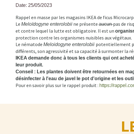
Date: 25/05/2023
Fil
Rappel en masse par les magasins IKEA de ficus Microcarp
d'Ariane
Le
ne présente
pas de ris
Meloïdogyne enterolobii
aucun
et contre lequel la lutte est obligatoire. Il est un
organis
protection contre les organismes nuisibles aux végétaux.
Le nématode
potentiellement p
Meloidogyne enterolobii
différents, son agressivité et sa capacité à surmonter la 
IKEA demande donc à tous les clients qui ont achet
leur produit.
Conseil : Les plantes doivent être retournées en mag
désinfecter à l'eau de javel le pot d'origine et les outil
Pour en savoir plus sur le rappel produit :
https://rappel.c
L