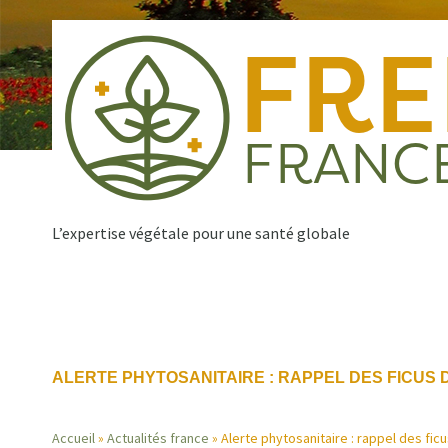
Aller
au
contenu
principal
L’expertise végétale pour une santé globale
Qui sommes nous ?
Nos missions
Publications
Navigation
ALERTE PHYTOSANITAIRE : RAPPEL DES FICUS 
principale
Accueil
Actualités france
Alerte phytosanitaire : rappel des fic