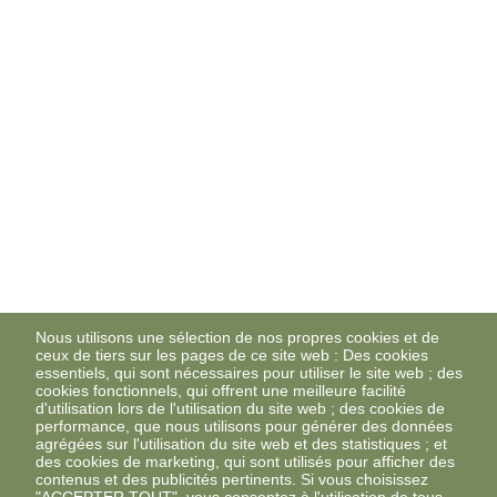
Nous utilisons une sélection de nos propres cookies et de
ceux de tiers sur les pages de ce site web : Des cookies
essentiels, qui sont nécessaires pour utiliser le site web ; des
cookies fonctionnels, qui offrent une meilleure facilité
d'utilisation lors de l'utilisation du site web ; des cookies de
performance, que nous utilisons pour générer des données
agrégées sur l'utilisation du site web et des statistiques ; et
des cookies de marketing, qui sont utilisés pour afficher des
contenus et des publicités pertinents. Si vous choisissez
"ACCEPTER TOUT", vous consentez à l'utilisation de tous