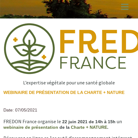
Aller
au
contenu
principal
L’expertise végétale pour une santé globale
WEBINAIRE DE PRÉSENTATION DE LA CHARTE + NATURE
Date: 07/05/2021
FREDON France organise le
un
22 juin 2021 de 14h à 15h
webinaire de présentation
de la
Charte + NATURE
.