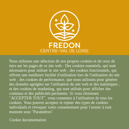
SITE D'ORLÉANS
Nous utilisons une sélection de nos propres cookies et de ceux de
13 Av. des Droits de
tiers sur les pages de ce site web : Des cookies essentiels, qui sont
l'Homme
nécessaires pour utiliser le site web ; des cookies fonctionnels, qui
45000 Orléans
offrent une meilleure facilité d'utilisation lors de l'utilisation du site
02 38 42 13 88 (Composer le
web ; des cookies de performance, que nous utilisons pour générer
canal 1)
des données agrégées sur l'utilisation du site web et des statistiques ;
et des cookies de marketing, qui sont utilisés pour afficher des
SITE DE CHAMBRAY-LÈS-
contenus et des publicités pertinents. Si vous choisissez
TOURS
"ACCEPTER TOUT", vous consentez à l'utilisation de tous les
9 ter Rue Augustin Fresnel
cookies. Vous pouvez accepter et rejeter des types de cookies
37170 Chambray-Les-Tours
individuels et révoquer votre consentement pour l'avenir à tout
02 47 66 27 66
moment sous "Paramètres".
Cookie documentation