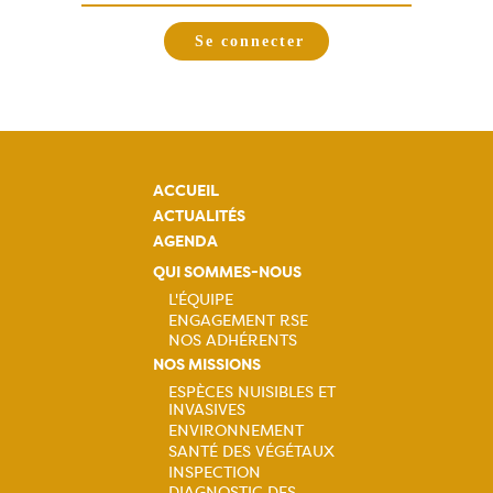
ACCUEIL
ACTUALITÉS
AGENDA
QUI SOMMES-NOUS
L'ÉQUIPE
ENGAGEMENT RSE
Navigation
NOS ADHÉRENTS
NOS MISSIONS
principale
ESPÈCES NUISIBLES ET
INVASIVES
Navigation
ENVIRONNEMENT
SANTÉ DES VÉGÉTAUX
principale
INSPECTION
DIAGNOSTIC DES