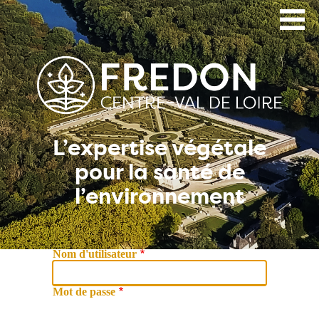
Aller
au
contenu
principal
L’expertise végétale
pour la santé de
l’environnement
Nom d'utilisateur
Mot de passe