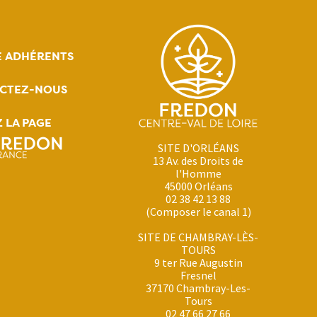
E ADHÉRENTS
CTEZ-NOUS
Z LA PAGE
SITE D'ORLÉANS
13 Av. des Droits de
l'Homme
45000 Orléans
02 38 42 13 88
(Composer le canal 1)
SITE DE CHAMBRAY-LÈS-
TOURS
9 ter Rue Augustin
Fresnel
37170 Chambray-Les-
Tours
02 47 66 27 66