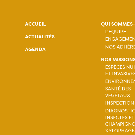
ACCUEIL
QUI SOMMES
L'ÉQUIPE
ACTUALITÉS
ENGAGEMEN
Naviga
NOS ADHÉR
AGENDA
princip
NOS MISSION
ESPÈCES NUI
ET INVASIVE
Naviga
ENVIRONNE
SANTÉ DES
princip
VÉGÉTAUX
INSPECTION
DIAGNOSTIC
INSECTES ET
CHAMPIGN
XYLOPHAGE