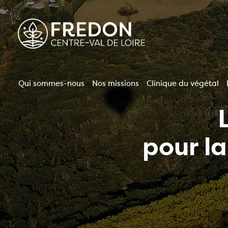
Aller
au
contenu
principal
Qui sommes-nous
Nos missions
Clinique du végétal
Navigation
principale
pour l