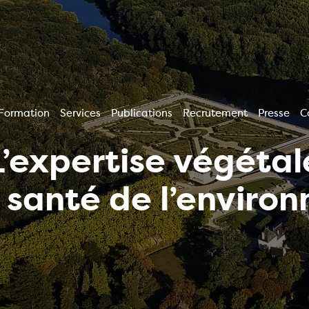
Formation
Services
Publications
Recrutement
Presse
C
L’expertise végétal
a santé de l’enviro