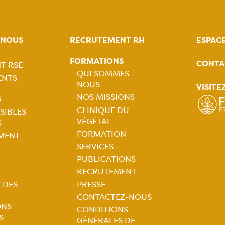
-NOUS
RECRUTEMENT RH
ESPAC
FORMATIONS
CONTA
T RSE
tion
QUI SOMMES-
ENTS
NOUS
VISITE
ale
Navigation
NOS MISSIONS
S
CLINIQUE DU
SIBLES
principale
VÉGÉTAL
S
tion
FORMATION
MENT
SERVICES
ale
PUBLICATIONS
RECRUTEMENT
 DES
PRESSE
CONTACTEZ-NOUS
ONS
CONDITIONS
S
GÉNÉRALES DE