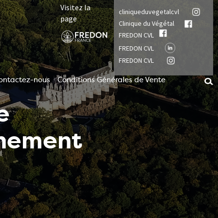
Visitez la
cliniqueduvegetalcvl
page
Clinique du Végétal
FREDON CVL
FREDON CVL
FREDON CVL
ontactez-nous
Conditions Générales de Vente
e
nnement