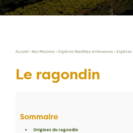
Accueil
Nos Missions
Espèces Nuisibles et Invasives
Espèces 
Fil
Le ragondin
d'Ariane
Sommaire
Origines du ragondin