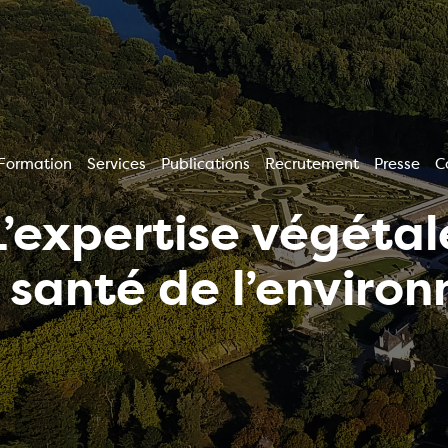
Formation
Services
Publications
Recrutement
Presse
C
L’expertise végétal
a santé de l’enviro