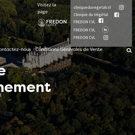
Visitez la
cliniqueduvegetalcvl
page
Clinique du Végétal
FREDON CVL
FREDON CVL
FREDON CVL
ontactez-nous
Conditions Générales de Vente
e
nnement