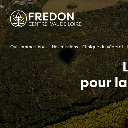
Aller
au
contenu
principal
Qui sommes-nous
Nos missions
Clinique du végétal
Navigation
principale
pour l