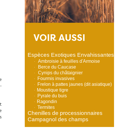
VOIR AUSSI
Espèces Exotiques Envahissantes
Ambroisie à feuilles d'Armoise
·
Berce du Caucase
·
Cynips du châtaignier
·
Fourmis invasives
e
·
Frelon à pattes jaunes (dit asiatique)
·
-
Moustique tigre
·
Pyrale du buis
·
Ragondin
·
t
Termites
·
e
Chenilles de processionnaires
s
Campagnol des champs