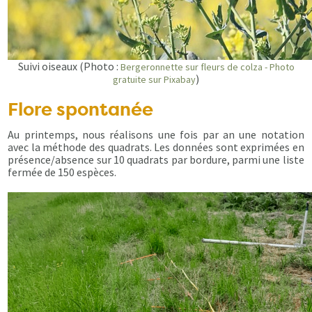
Suivi oiseaux (Photo :
Bergeronnette sur fleurs de colza - Photo
)
gratuite sur Pixabay
Flore spontanée
Au printemps, nous réalisons une fois par an une notation
avec la méthode des quadrats. Les données sont exprimées en
présence/absence sur 10 quadrats par bordure, parmi une liste
fermée de 150 espèces.