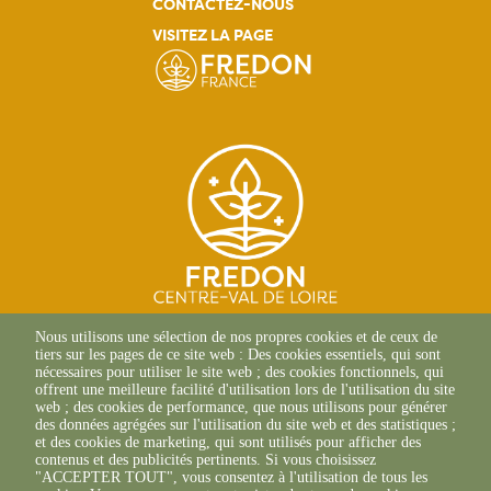
CONTACTEZ-NOUS
VISITEZ LA PAGE
SITE D'ORLÉANS
Nous utilisons une sélection de nos propres cookies et de ceux de
13 Av. des Droits de
tiers sur les pages de ce site web : Des cookies essentiels, qui sont
l'Homme
nécessaires pour utiliser le site web ; des cookies fonctionnels, qui
45000 Orléans
offrent une meilleure facilité d'utilisation lors de l'utilisation du site
02 38 42 13 88 (Composer le
web ; des cookies de performance, que nous utilisons pour générer
canal 1)
des données agrégées sur l'utilisation du site web et des statistiques ;
et des cookies de marketing, qui sont utilisés pour afficher des
SITE DE CHAMBRAY-LÈS-
contenus et des publicités pertinents. Si vous choisissez
TOURS
"ACCEPTER TOUT", vous consentez à l'utilisation de tous les
9 ter Rue Augustin Fresnel