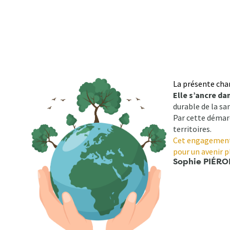
La présente cha
Elle s’ancre da
durable de la sa
Par cette démarc
territoires.
Cet engagement e
pour un avenir pl
Sophie PI
É
RON