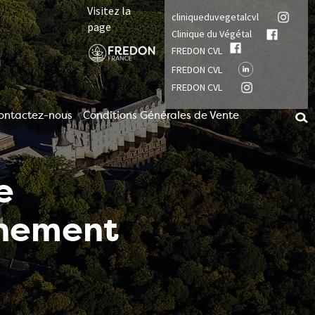
Visitez la
cliniqueduvegetalcvl
page
Clinique du Végétal
FREDON CVL
FREDON CVL
FREDON CVL
ontactez-nous
Conditions Générales de Vente
e
nnement