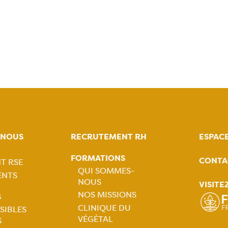
-NOUS
RECRUTEMENT RH
ESPAC
FORMATIONS
CONTA
T RSE
tion
QUI SOMMES-
ENTS
NOUS
VISITE
ale
Navigation
NOS MISSIONS
S
CLINIQUE DU
SIBLES
principale
VÉGÉTAL
S