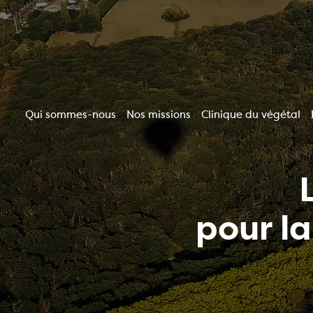
Aller
au
contenu
principal
Qui sommes-nous
Nos missions
Clinique du végétal
Navigation
principale
pour l