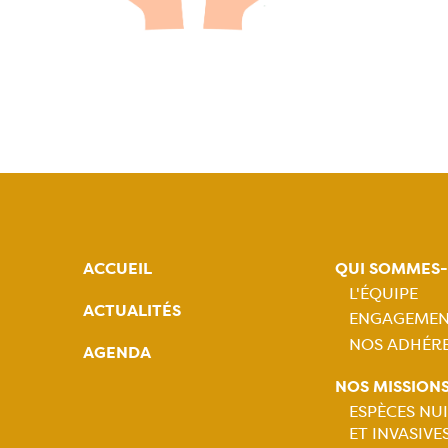
ACCUEIL
QUI SOMMES
L'ÉQUIPE
ACTUALITÉS
ENGAGEMEN
Naviga
NOS ADHÉR
AGENDA
princip
NOS MISSION
ESPÈCES NUI
ET INVASIVE