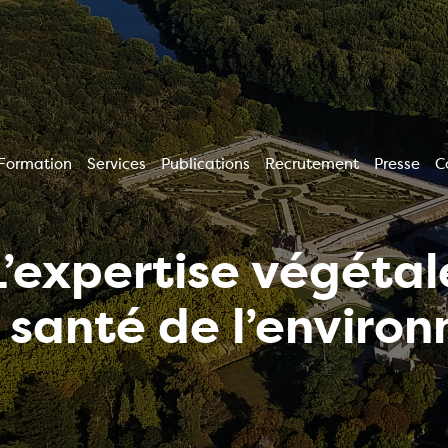
Formation
Services
Publications
Recrutement
Presse
C
L’expertise végétal
a santé de l’enviro