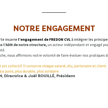
NOTRE ENGAGEMENT
rte incarne
l’engagement de FREDON CVL
à intégrer les princip
ns l’ADN de notre structure,
un acteur indépendant et engagé pour 
nté.
he, nous affirmons notre volonté de faire évoluer nos pratiques d
st collectif. Il concerne chaque salarié, élu, partenaire et clien
us juste, plus durable, plus solidaire.
, Directrice & Joël
ROUILL
É
, Président