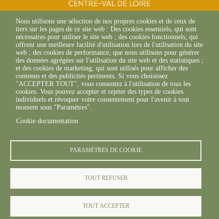
SITE D'ORLÉANS
Nous utilisons une sélection de nos propres cookies et de ceux de
13 Av. des Droits de
tiers sur les pages de ce site web : Des cookies essentiels, qui sont
l'Homme
nécessaires pour utiliser le site web ; des cookies fonctionnels, qui
45000 Orléans
offrent une meilleure facilité d'utilisation lors de l'utilisation du site
02 38 42 13 88 (Composer le
web ; des cookies de performance, que nous utilisons pour générer
canal 1)
des données agrégées sur l'utilisation du site web et des statistiques ;
et des cookies de marketing, qui sont utilisés pour afficher des
SITE DE CHAMBRAY-LÈS-
contenus et des publicités pertinents. Si vous choisissez
TOURS
"ACCEPTER TOUT", vous consentez à l'utilisation de tous les
9 ter Rue Augustin Fresnel
cookies. Vous pouvez accepter et rejeter des types de cookies
37170 Chambray-Les-Tours
individuels et révoquer votre consentement pour l'avenir à tout
02 47 66 27 66
moment sous "Paramètres".
Cookie documentation
PARAMÈTRES DE COOKIE
TOUT REFUSER
© FREDON 2019 -
Mentions légales
TOUT ACCEPTER