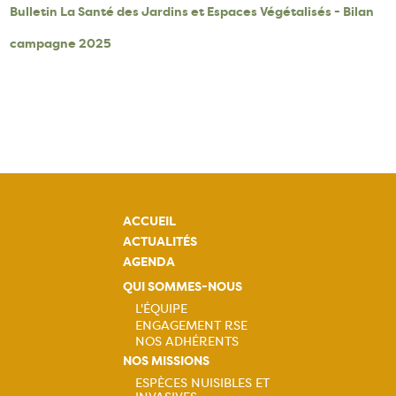
Bulletin La Santé des Jardins et Espaces Végétalisés - Bilan
campagne 2025
ACCUEIL
ACTUALITÉS
AGENDA
QUI SOMMES-NOUS
L'ÉQUIPE
ENGAGEMENT RSE
Navigation
NOS ADHÉRENTS
NOS MISSIONS
principale
ESPÈCES NUISIBLES ET