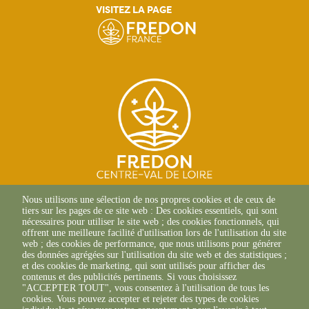
VISITEZ LA PAGE
SITE D'ORLÉANS
Nous utilisons une sélection de nos propres cookies et de ceux de
13 Av. des Droits de
tiers sur les pages de ce site web : Des cookies essentiels, qui sont
l'Homme
nécessaires pour utiliser le site web ; des cookies fonctionnels, qui
45000 Orléans
offrent une meilleure facilité d'utilisation lors de l'utilisation du site
02 38 42 13 88 (Composer le
web ; des cookies de performance, que nous utilisons pour générer
canal 1)
des données agrégées sur l'utilisation du site web et des statistiques ;
et des cookies de marketing, qui sont utilisés pour afficher des
SITE DE CHAMBRAY-LÈS-
contenus et des publicités pertinents. Si vous choisissez
TOURS
"ACCEPTER TOUT", vous consentez à l'utilisation de tous les
9 ter Rue Augustin Fresnel
cookies. Vous pouvez accepter et rejeter des types de cookies
37170 Chambray-Les-Tours