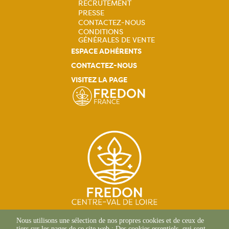
RECRUTEMENT
PRESSE
CONTACTEZ-NOUS
CONDITIONS
GÉNÉRALES DE VENTE
ESPACE ADHÉRENTS
CONTACTEZ-NOUS
VISITEZ LA PAGE
SITE D'ORLÉANS
Nous utilisons une sélection de nos propres cookies et de ceux de
13 Av. des Droits de
tiers sur les pages de ce site web : Des cookies essentiels, qui sont