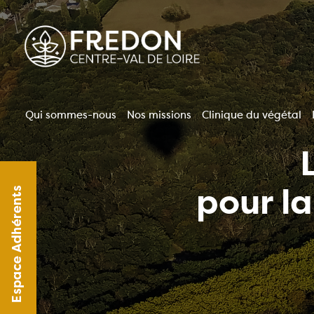
Aller
au
contenu
principal
Qui sommes-nous
Nos missions
Clinique du végétal
Navigation
principale
pour l