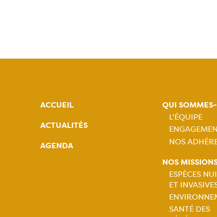
ACCUEIL
QUI SOMMES
L'ÉQUIPE
ACTUALITÉS
ENGAGEMEN
Naviga
NOS ADHÉR
AGENDA
princip
NOS MISSION
ESPÈCES NUI
ET INVASIVE
Naviga
ENVIRONNE
SANTÉ DES
princip