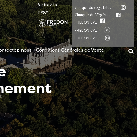
Visitez la
cliniqueduvegetalcvl
page
Clinique du Végétal
FREDON CVL
FREDON CVL
FREDON CVL
ontactez-nous
Conditions Générales de Vente
e
nnement