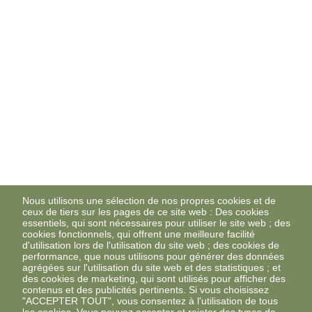
Nous utilisons une sélection de nos propres cookies et de
ceux de tiers sur les pages de ce site web : Des cookies
essentiels, qui sont nécessaires pour utiliser le site web ; des
cookies fonctionnels, qui offrent une meilleure facilité
d'utilisation lors de l'utilisation du site web ; des cookies de
performance, que nous utilisons pour générer des données
agrégées sur l'utilisation du site web et des statistiques ; et
des cookies de marketing, qui sont utilisés pour afficher des
contenus et des publicités pertinents. Si vous choisissez
"ACCEPTER TOUT", vous consentez à l'utilisation de tous
les cookies. Vous pouvez accepter et rejeter des types de