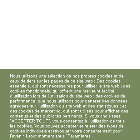
Nous utilisons une sélection de nos propres cookies et de
ceux de tiers sur les pages de ce site web : Des cookies
essentiels, qui sont nécessaires pour utiliser le site web ; des
cookies fonctionnels, qui offrent une meilleure facilité
d'utilisation lors de l'utilisation du site web ; des cookies de
performance, que nous utilisons pour générer des données
agrégées sur l'utilisation du site web et des statistiques ; et
des cookies de marketing, qui sont utilisés pour afficher des
contenus et des publicités pertinents. Si vous choisissez
"ACCEPTER TOUT", vous consentez à l'utilisation de tous
les cookies. Vous pouvez accepter et rejeter des types de
cookies individuels et révoquer votre consentement pour
l'avenir à tout moment sous "Paramètres".