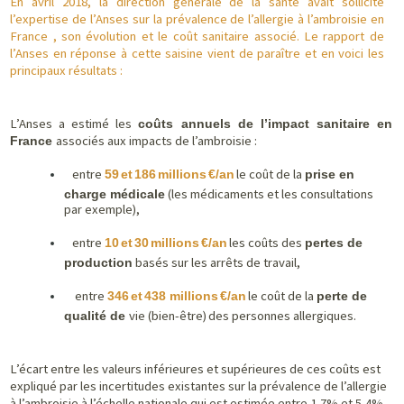
En avril 2018, la direction générale de la santé avait sollicité
l’expertise de l’Anses sur la prévalence de l’allergie à l’ambroisie en
France , son évolution et le coût sanitaire associé. Le rapport de
l’Anses en réponse à cette saisine vient de paraître et en voici les
principaux résultats :
L’Anses a estimé les
coûts annuels de l’impact sanitaire en
associés aux impacts de l’ambroisie :
France
entre
le coût de la
59
et
186
millions
€/an
prise en
(les médicaments et les consultations
charge médicale
par exemple),
entre
les coûts des
10
et
30
millions
€/an
pertes de
basés sur les arrêts de travail,
production
entre
le coût de la
346
et
438 millions
€/an
perte de
vie (bien-être)
des personnes allergiques.
qualité de
L’écart entre les valeurs inférieures et supérieures de ces coûts est
expliqué par les incertitudes existantes sur la prévalence de l’allergie
à l’ambroisie à l’échelle nationale qui est estimée entre 1,7% et 5,4%,