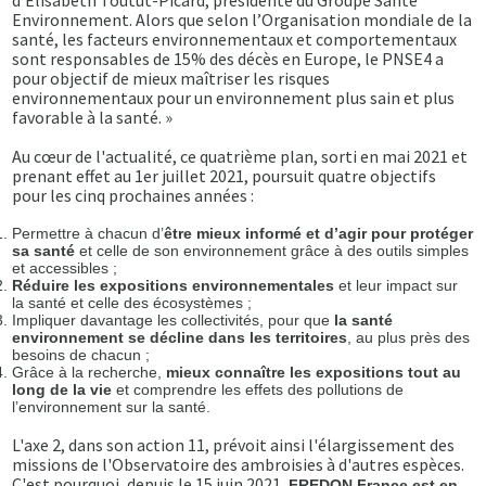
d’Élisabeth Toutut-Picard, présidente du Groupe Santé
Environnement. Alors que selon l’Organisation mondiale de la
santé, les facteurs environnementaux et comportementaux
sont responsables de 15% des décès en Europe, le PNSE4 a
pour objectif de mieux maîtriser les risques
environnementaux pour un environnement plus sain et plus
favorable à la santé. »
Au cœur de l'actualité, ce quatrième plan, sorti en mai 2021 et
prenant effet au 1er juillet 2021, poursuit quatre objectifs
pour les cinq prochaines années :
Permettre à chacun d’
être mieux informé et d’agir pour protéger
sa santé
et celle de son environnement grâce à des outils simples
et accessibles ;
Réduire les expositions environnementales
et leur impact sur
la santé et celle des écosystèmes ;
Impliquer davantage les collectivités, pour que
la santé
environnement se décline dans les territoires
, au plus près des
besoins de chacun ;
Grâce à la recherche,
mieux connaître les expositions tout au
long de la vie
et comprendre les effets des pollutions de
l’environnement sur la santé.
L'axe 2, dans son action 11, prévoit ainsi l'élargissement des
missions de l'Observatoire des ambroisies à d'autres espèces.
C'est pourquoi, depuis le 15 juin 2021,
FREDON France est en