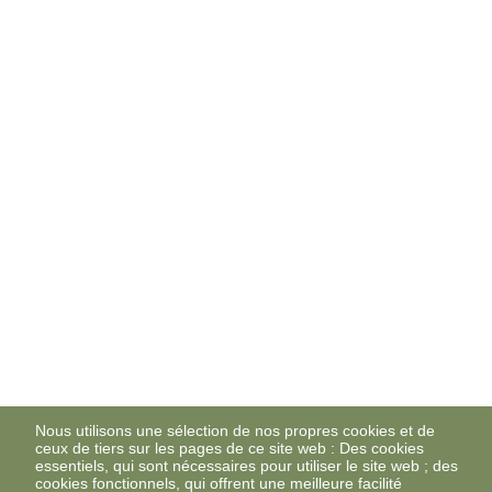
Nous utilisons une sélection de nos propres cookies et de
ceux de tiers sur les pages de ce site web : Des cookies
essentiels, qui sont nécessaires pour utiliser le site web ; des
cookies fonctionnels, qui offrent une meilleure facilité