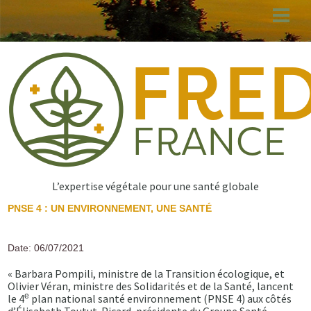
Aller
au
contenu
principal
L’expertise végétale pour une santé globale
PNSE 4 : UN ENVIRONNEMENT, UNE SANTÉ
Date: 06/07/2021
« Barbara Pompili, ministre de la Transition écologique, et
Olivier Véran, ministre des Solidarités et de la Santé, lancent
e
le 4
plan national santé environnement (PNSE 4) aux côtés