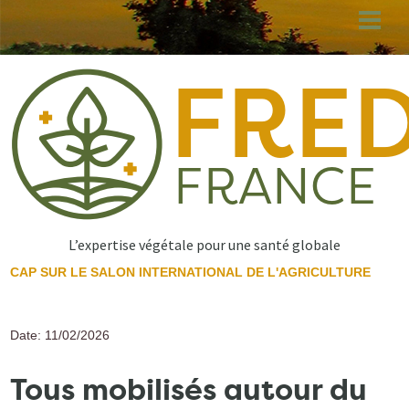
Aller
au
contenu
principal
L’expertise végétale pour une santé globale
CAP SUR LE SALON INTERNATIONAL DE L'AGRICULTURE
Date: 11/02/2026
Tous mobilisés autour du