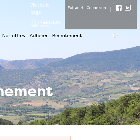
Visitez la
Extranet - Connexion
|
page
Nos offres
Adhérer
Recrutement
nnement