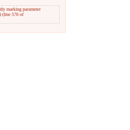
itly marking parameter
)
(line
576
of