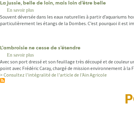
La jussie, belle de loin, mais loin d’être belle
En savoir plus
sur
Souvent déversée dans les eaux naturelles à partir d’aquariums ho
La
particulièrement les étangs de la Dombes. C’est pourquoi il est 
jussie,
belle
de
loin,
L’ambroisie ne cesse de s’étendre
mais
En savoir plus
sur
loin
Avec son port dressé et son feuillage très découpé et de couleur 
L’ambroisie
d’être
point avec Frédéric Caray, chargé de mission environnement à la
ne
belle
> Consultez l'intégralité de l'article de l'Ain Agricole
cesse
de
s’étendre
P