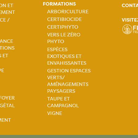
FORMATIONS
CONT
ON ET
tion
ARBORICULTURE
EMENT
CERTIBIOCIDE
VISITE
CE /
ale
Navigation
CERTIPHYTO
VERS LE ZÉRO
principale
SANCE
PHYTO
ATIONS
ESPÈCES
 ET
EXOTIQUES ET
ENVAHISSANTES
PE
GESTION ESPACES
VERTS/
AMÉNAGEMENTS
PAYSAGERS
 FOYER
TAUPE ET
tion
ÉGÉTAL
CAMPAGNOL
VIGNE
ale
MENT