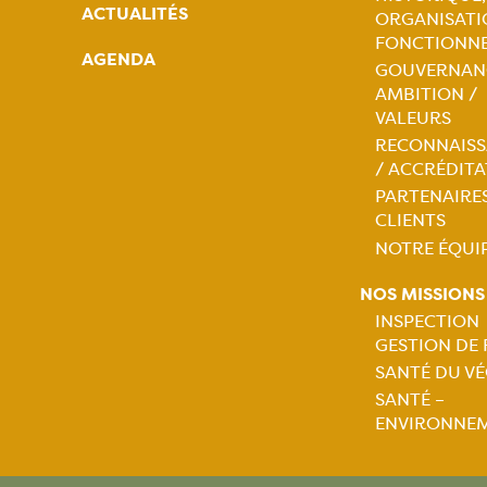
ACTUALITÉS
ORGANISATI
Naviga
FONCTIONN
AGENDA
GOUVERNAN
princip
AMBITION /
VALEURS
RECONNAIS
/ ACCRÉDIT
PARTENAIRES
CLIENTS
NOTRE ÉQUI
NOS MISSIONS
INSPECTION
GESTION DE
Naviga
SANTÉ DU V
SANTÉ –
princip
ENVIRONNE