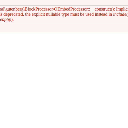
pal\gutenberg\BlockProcessor\OEmbedProcessor::__construct(): Implic
s deprecated, the explicit nullable type must be used instead in
include(
er.php
).