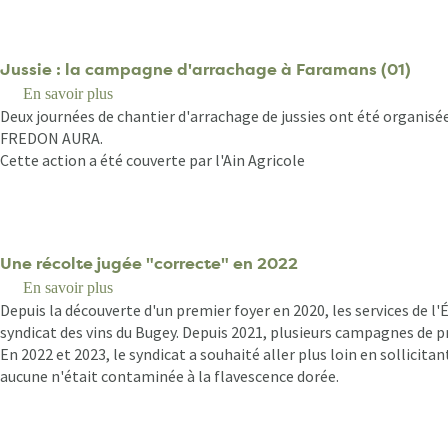
Jussie : la campagne d'arrachage à Faramans (01)
En savoir plus
sur
Deux journées de chantier d'arrachage de jussies ont été organisé
Jussie
FREDON AURA.
:
Cette action a été couverte par l'Ain Agricole
la
campagne
d'arrachage
à
Faramans
Une récolte jugée "correcte" en 2022
(01)
En savoir plus
sur
Depuis la découverte d'un premier foyer en 2020, les services de l
Une
syndicat des vins du Bugey. Depuis 2021, plusieurs campagnes de p
récolte
En 2022 et 2023, le syndicat a souhaité aller plus loin en sollic
jugée
aucune n'était contaminée à la flavescence dorée.
"correcte"
en
2022