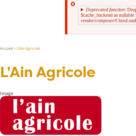
Deprecated function
: Dru
$cache_backend as nullable i
vendor/composer/ClassLoad
Message
d'erreur
Accueil
L'Ain Agricole
Fil
L'Ain Agricole
d'Ariane
Image