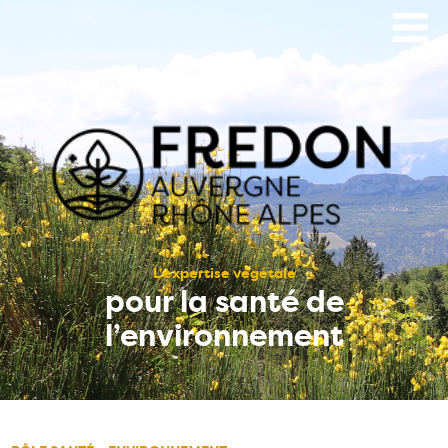
Aller
au
contenu
principal
L’expertise végétale
pour la santé de
l’environnement