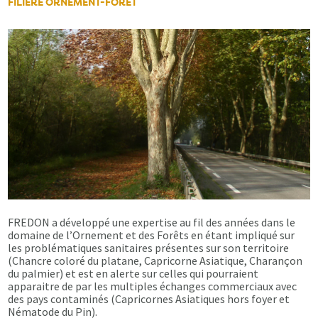
FILIÈRE ORNEMENT-FORÊT
FREDON a développé une expertise au fil des années dans le
domaine de l’Ornement et des Forêts en étant impliqué sur
les problématiques sanitaires présentes sur son territoire
(Chancre coloré du platane, Capricorne Asiatique, Charançon
du palmier) et est en alerte sur celles qui pourraient
apparaitre de par les multiples échanges commerciaux avec
des pays contaminés (Capricornes Asiatiques hors foyer et
Nématode du Pin).