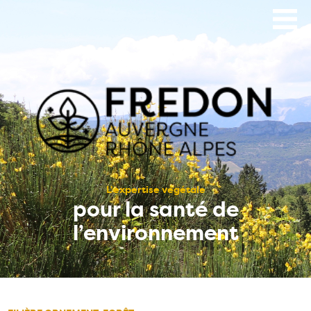
Aller
au
contenu
principal
L’expertise végétale
pour la santé de
l’environnement