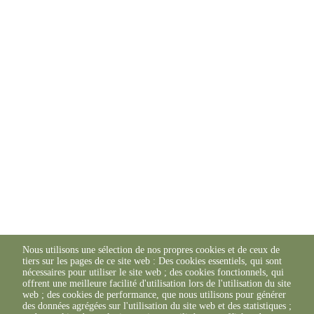
Nous utilisons une sélection de nos propres cookies et de ceux de
tiers sur les pages de ce site web : Des cookies essentiels, qui sont
nécessaires pour utiliser le site web ; des cookies fonctionnels, qui
offrent une meilleure facilité d'utilisation lors de l'utilisation du site
web ; des cookies de performance, que nous utilisons pour générer
des données agrégées sur l'utilisation du site web et des statistiques ;