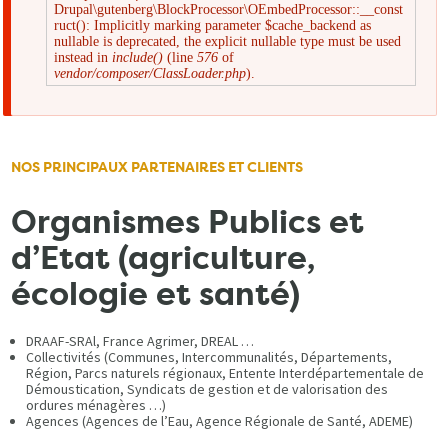
Drupal\gutenberg\BlockProcessor\OEmbedProcessor::__const
Message
ruct(): Implicitly marking parameter $cache_backend as
nullable is deprecated, the explicit nullable type must be used
instead in
include()
(line
576
of
d'erreur
vendor/composer/ClassLoader.php
).
NOS PRINCIPAUX PARTENAIRES ET CLIENTS
Organismes Publics et
d’Etat (agriculture,
écologie et santé)
DRAAF-SRAl, France Agrimer, DREAL …
Collectivités (Communes, Intercommunalités, Départements,
Région, Parcs naturels régionaux, Entente Interdépartementale de
Démoustication, Syndicats de gestion et de valorisation des
ordures ménagères …)
Agences (Agences de l’Eau, Agence Régionale de Santé, ADEME)