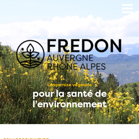
Aller
au
contenu
principal
L’expertise végétale
pour la santé de
l’environnement