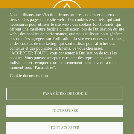
Nous utilisons une sélection de nos propres cookies et de ceux de
tiers sur les pages de ce site web : Des cookies essentiels, qui sont
nécessaires pour utiliser le site web ; des cookies fonctionnels, qui
offrent une meilleure facilité d'utilisation lors de l'utilisation du site
web ; des cookies de performance, que nous utilisons pour générer
des données agrégées sur l'utilisation du site web et des statistiques ;
et des cookies de marketing, qui sont utilisés pour afficher des
contenus et des publicités pertinents. Si vous choisissez
2 Allée Du Lazio
"ACCEPTER TOUT", vous consentez à l'utilisation de tous les
69800 SAINT-PRIEST
cookies. Vous pouvez accepter et rejeter des types de cookies
+33(0)4 37 43 40 70
individuels et révoquer votre consentement pour l'avenir à tout
moment sous "Paramètres".
Cookie documentation
footer6content
PARAMÈTRES DE COOKIE
TOUT REFUSER
© FREDON 2019 -
Mentions légales
TOUT ACCEPTER