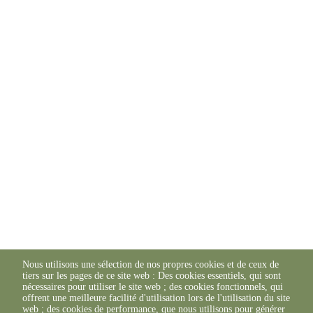
Nous utilisons une sélection de nos propres cookies et de ceux de
tiers sur les pages de ce site web : Des cookies essentiels, qui sont
nécessaires pour utiliser le site web ; des cookies fonctionnels, qui
offrent une meilleure facilité d'utilisation lors de l'utilisation du site
web ; des cookies de performance, que nous utilisons pour générer