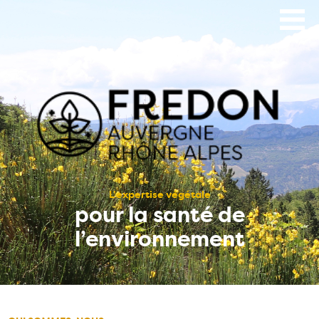
Aller
au
contenu
principal
L’expertise végétale
pour la santé de
l’environnement