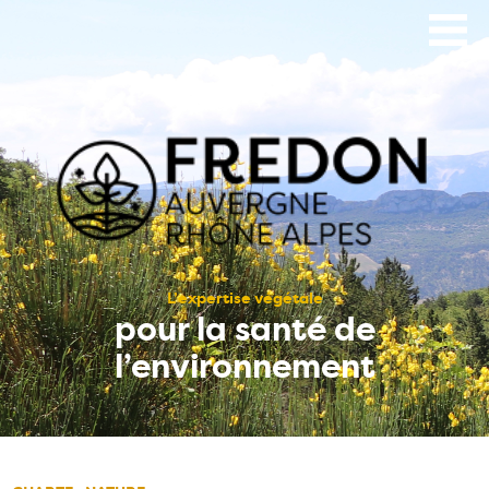
Aller
au
contenu
principal
L’expertise végétale
pour la santé de
l’environnement