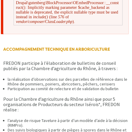
Drupal\gutenberg\BlockProcessor\OEmbedProcessor::__const
Message
ruct(): Implicitly marking parameter $cache_backend as
nullable is deprecated, the explicit nullable type must be used
instead in
include()
(line
576
of
d'erreur
vendor/composer/ClassLoader.php
).
ACCOMPAGNEMENT TECHNIQUE EN ARBORICULTURE
FREDON participe à l’élaboration de bulletins de conseil
publiés par la Chambre d’agriculture du Rhône, à travers :
la réalisation d’observations sur des parcelles de référence dans le
Rhône de pommiers, poiriers, abricotiers, pêchers, cerisiers
Participation au comité de relecture et de validation du bulletin
Pour la Chambre d’agriculture du Rhône ainsi que pour 5
organisations de Producteurs du secteur Isérois*, FREDON
réalise :
l’analyse de risque Tavelure à partir d’un modèle d’aide à la décision
(RIMPro).
Des suivis biologiques à partir de pièges à spores dans le Rhône et