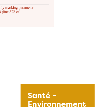
itly marking parameter
)
(line
576
of
Santé –
Environnement