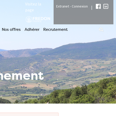
Visitez la
Extranet - Connexion
|
page
Nos offres
Adhérer
Recrutement
nnement