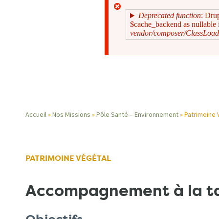
Deprecated function
: Dru
$cache_backend as nullable i
vendor/composer/ClassLoad
Message
d'erreur
Accueil
Nos Missions
Pôle Santé – Environnement
Patrimoine 
Fil
d'Ariane
PATRIMOINE VÉGÉTAL
Accompagnement à la tai