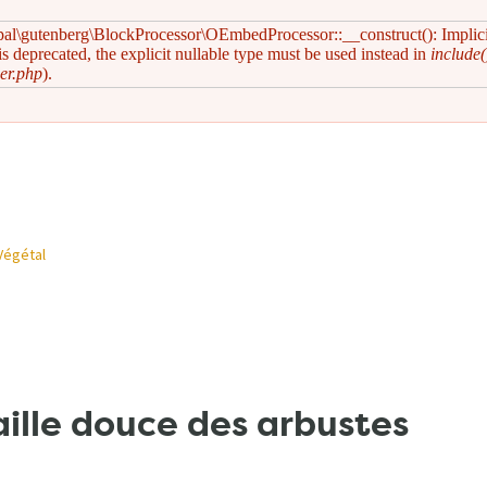
pal\gutenberg\BlockProcessor\OEmbedProcessor::__construct(): Implic
s deprecated, the explicit nullable type must be used instead in
include(
er.php
).
Végétal
lle douce des arbustes