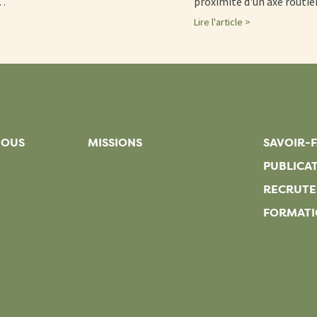
d…
proximité d'un axe routi
Lire l'article >
NOUS
MISSIONS
SAVOIR-F
PUBLICA
RECRUT
FORMATI