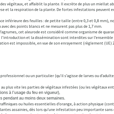
s des végétaux, et affaiblit la plante. Il excrète de plus un miella
 et la respiration de la plante. De fortes infestations peuvent en
e inférieure des feuilles : de petite taille (entre 0,3 et 0,8 mm),
eu avec des points blancs et ne mesurent pas plus de 1,7 mm.
d’agrumes, cet aleurode est considéré comme organisme de quara
’introduction et la dissémination sont interdites sur l’ensemble du
dication est impossible, en vue de son enrayement (règlement (UE) 
ofessionnel ou un particulier (qu’il s’agisse de larves ou d’adult
 au plus vite les parties de végétaux infestées (ou les végétaux ent
ctions à l’usage du feu en vigueur),
ues pendant au moins deux semaines.
affiniques ou huiles essentielles d’orange, à action physique (cont
s plantes assainies, dès lors qu’une infestation peu importante sa