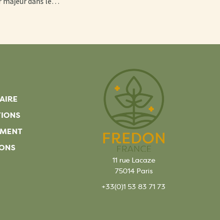
er majeur dans le…
AIRE
TIONS
EMENT
ONS
11 rue Lacaze
75014 Paris
+33(0)1 53 83 71 73