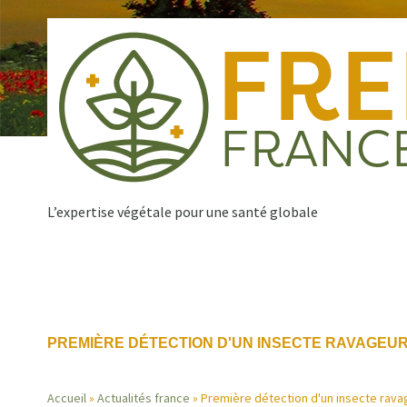
Aller
au
contenu
principal
L’expertise végétale pour une santé globale
Qui sommes nous ?
Nos missions
Publications
Navigation
PREMIÈRE DÉTECTION D'UN INSECTE RAVAGEUR
principale
Accueil
Actualités france
Première détection d'un insecte ravag