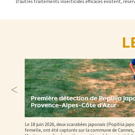
D’autres traitements insecticides efficaces existent, réser
L
Première détection de Popillia jap
Provence-Alpes-Côte d'Azur
Le 18 juin 2026, deux scarabées japonais (Popillia japo
femelle, ont été capturés sur la commune de Cannes, 