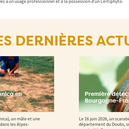
vés à un usage professionnel et à la possession d’un Certiphyto.
ES DERNIÈRES ACT
onica en
Première détect
Bourgogne-Fr
nica), un mâle et une
Le 16 juin 2026, un scarab
dans les Alpes-
département du Doubs, su