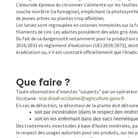
L’aleurode épineux du citronnier s’alimente sur les feuille
couche noirâtre (la fumagine), empêchant la photosynthèse
de jeunes arbres ou plantes trop affaiblies.
Les larves sont regroupées en colonies immobiles sur la fac
filaments de cire. Les adultes possèdent des ailes gris-bl
Du fait de sa dangerosité notamment pour la production 
2016/2031 et règlement d’exécution (UE) 2019/2072), dont l
éradication ou, s’il est constaté officiellement que l’éra
Que faire ?
Toute observation d’insectes "suspects" par un opérateur pr
Occitanie :
sral.draaf-occitanie@agriculture.gouv.fr
En cas de détection, le détenteur de la plante doit détruire
soit par incinération (dans le respect des restri
soit en les enfermant dans des sacs hermétiq
Des traitements insecticides à base d’huiles minérales, par
le respect des usages autorisés pour ces produits, sur le