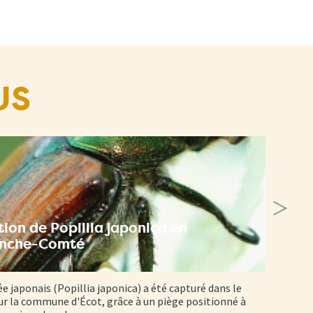
US
ion de Popillia japonica en
anche-Comté
ée japonais (Popillia japonica) a été capturé dans le
r la commune d'Écot, grâce à un piège positionné à