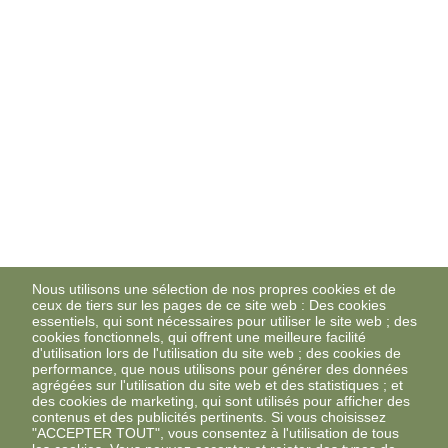
Nous utilisons une sélection de nos propres cookies et de
ceux de tiers sur les pages de ce site web : Des cookies
essentiels, qui sont nécessaires pour utiliser le site web ; des
cookies fonctionnels, qui offrent une meilleure facilité
d'utilisation lors de l'utilisation du site web ; des cookies de
performance, que nous utilisons pour générer des données
agrégées sur l'utilisation du site web et des statistiques ; et
des cookies de marketing, qui sont utilisés pour afficher des
contenus et des publicités pertinents. Si vous choisissez
"ACCEPTER TOUT", vous consentez à l'utilisation de tous