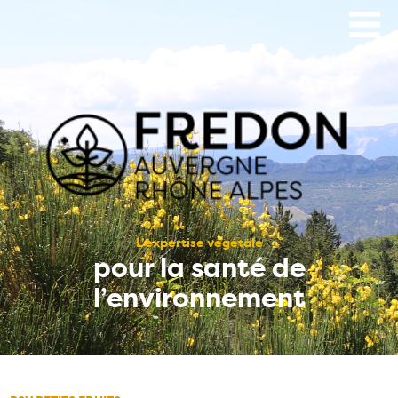
Aller
au
contenu
principal
L’expertise végétale
pour la santé de
l’environnement