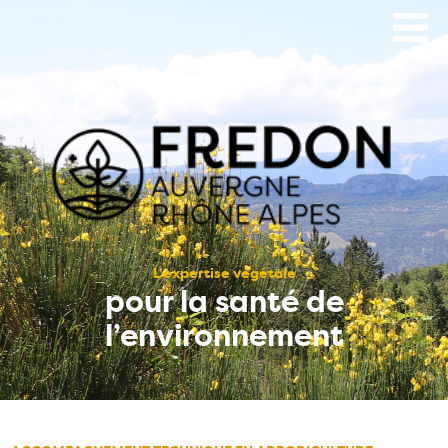
Aller
au
contenu
principal
L’expertise végétale
pour la santé de
l’environnement