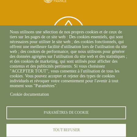
Nous utilisons une sélection de nos propres cookies et de ceux de
tiers sur les pages de ce site web : Des cookies essentiels, qui sont
nécessaires pour utiliser le site web ; des cookies fonctionnels, qui
offrent une meilleure facilité d'utilisation lors de l'utilisation du site
web ; des cookies de performance, que nous utilisons pour générer
des données agrégées sur l'utilisation du site web et des statistiques ;
et des cookies de marketing, qui sont utilisés pour afficher des
contenus et des publicités pertinents. Si vous choisissez
2 Allée Du Lazio
"ACCEPTER TOUT", vous consentez à l'utilisation de tous les
69800 SAINT-PRIEST
cookies. Vous pouvez accepter et rejeter des types de cookies
+33(0)4 37 43 40 70
individuels et révoquer votre consentement pour l'avenir à tout
moment sous "Paramètres".
Cookie documentation
footer6content
PARAMÈTRES DE COOKIE
TOUT REFUSER