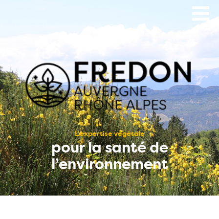
Aller
au
contenu
principal
L’expertise végétale
pour la santé de
l’environnement