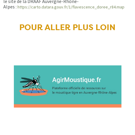
le site de la DRAAF Auvergne-Rhône-
Alpes :
https://carto.datara.gouv.fr/1/flavescence_doree_r84.map
POUR ALLER PLUS LOIN