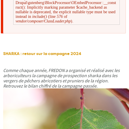
Drupal\gutenberg\BlockProcessor\OEmbedProcessor::__const
Message
ruct(): Implicitly marking parameter $cache_backend as
nullable is deprecated, the explicit nullable type must be used
instead in
include()
(line
576
of
d'erreur
vendor/composer/ClassLoader.php
).
SHARKA : retour sur la campagne 2024
Comme chaque année, FREDON a organisé et réalisé avec les
arboriculteurs la campagne de prospection sharka dans les
vergers de pêchers abricotiers et pruniers de la région.
Retrouvez le bilan chiffré de la campagne passée.