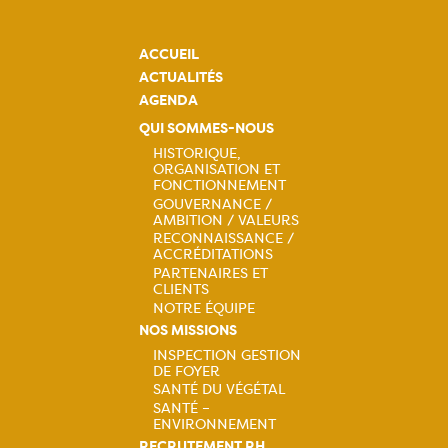
ACCUEIL
ACTUALITÉS
AGENDA
QUI SOMMES-NOUS
HISTORIQUE,
ORGANISATION ET
Navigation
FONCTIONNEMENT
GOUVERNANCE /
principale
AMBITION / VALEURS
RECONNAISSANCE /
ACCRÉDITATIONS
PARTENAIRES ET
CLIENTS
NOTRE ÉQUIPE
NOS MISSIONS
INSPECTION GESTION
DE FOYER
Navigation
SANTÉ DU VÉGÉTAL
SANTÉ –
principale
ENVIRONNEMENT
RECRUTEMENT RH