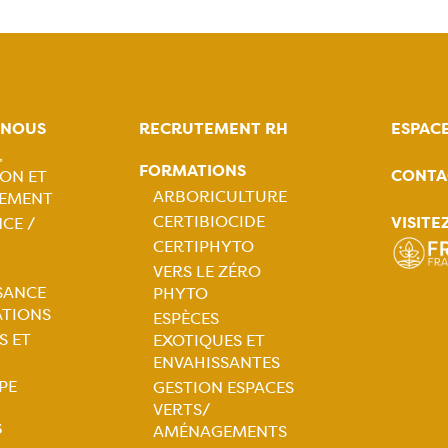
-NOUS
RECRUTEMENT RH
ESPAC
,
FORMATIONS
CONTA
ON ET
tion
ARBORICULTURE
EMENT
CERTIBIOCIDE
VISITE
CE /
ale
Navigation
CERTIPHYTO
VERS LE ZÉRO
principale
SANCE
PHYTO
ATIONS
ESPÈCES
S ET
EXOTIQUES ET
ENVAHISSANTES
PE
GESTION ESPACES
VERTS/
S
AMÉNAGEMENTS