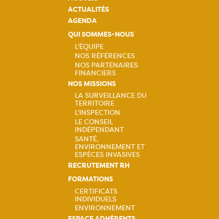
ACTUALITÉS
AGENDA
QUI SOMMES-NOUS
L'ÉQUIPE
NOS RÉFÉRENCES
Navigation
NOS PARTENAIRES
FINANCIERS
principale
NOS MISSIONS
LA SURVEILLANCE DU
TERRITOIRE
Navigation
L'INSPECTION
LE CONSEIL
principale
INDÉPENDANT
SANTÉ,
ENVIRONNEMENT ET
ESPÈCES INVASIVES
RECRUTEMENT RH
FORMATIONS
CERTIFICATS
INDIVIDUELS
Navigation
ENVIRONNEMENT
ESPACE ADHÉRENTS