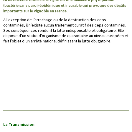
La flavescence dorée de la vigne est une maladie à phytoplasme
(bactérie sans paroi) épidémique et incurable qui provoque des dégâts
importants sur le vignoble en France.
A l’exception de l’arrachage ou de la destruction des ceps
contaminés, il n’existe aucun traitement curatif des ceps contaminés.
Ses conséquences rendent la lutte indispensable et obligatoire. Elle
dispose d’un statut d’organisme de quarantaine au niveau européen et
fait l’objet d’un arrêté national définissant la lutte obligatoire.
La Transmission